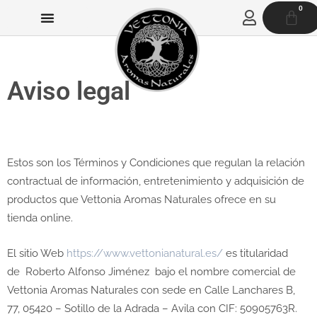
Ir
0
CAR
al
contenido
Aviso legal
Estos son los Términos y Condiciones que regulan la relación
contractual de información, entretenimiento y adquisición de
productos que Vettonia Aromas Naturales ofrece en su
tienda online.
El sitio Web
https://www.vettonianatural.es/
es titularidad
de
Roberto Alfonso Jiménez bajo el nombre comercial de
Vettonia Aromas Naturales con sede en
Calle Lanchares B,
77,
05420 – Sotillo de la Adrada – Avila
con CIF:
50905763R.