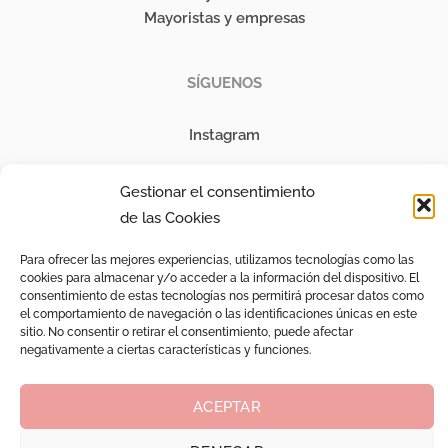
Mayoristas y empresas
SÍGUENOS
Instagram
Gestionar el consentimiento
LEGAL
de las Cookies
Aviso Legal
Para ofrecer las mejores experiencias, utilizamos tecnologías como las
Pedidos y Devoluciones
cookies para almacenar y/o acceder a la información del dispositivo. El
consentimiento de estas tecnologías nos permitirá procesar datos como
FAQ
el comportamiento de navegación o las identificaciones únicas en este
Política privacidad
sitio. No consentir o retirar el consentimiento, puede afectar
Política cookies
negativamente a ciertas características y funciones.
©2026 | Vettonia Aromas Naturales
ACEPTAR
Powered by Linketer