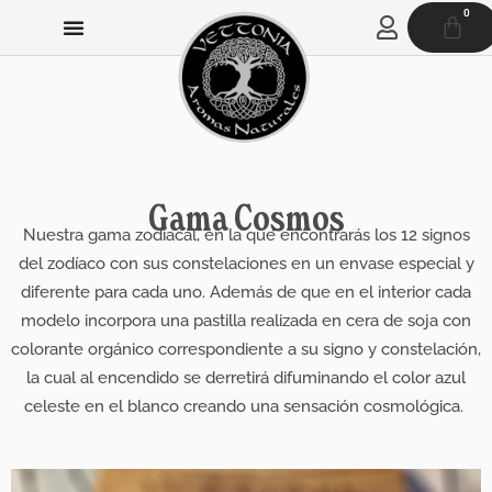
Ir
0
CAR
al
contenido
Gama Cosmos​
Nuestra gama zodiacal, en la que encontrarás los 12 signos
del zodíaco con sus constelaciones en un envase especial y
diferente para cada uno. Además de que en el interior cada
modelo incorpora una pastilla realizada en cera de soja con
colorante orgánico correspondiente a su signo y constelación,
la cual al encendido se derretirá difuminando el color azul
celeste en el blanco creando una sensación cosmológica.
Este