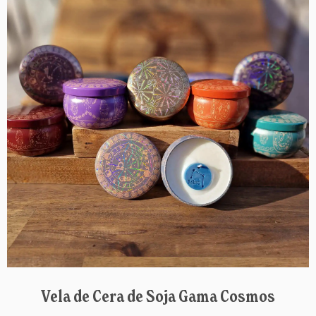
producto
tiene
múltiples
variantes.
Las
opciones
se
pueden
elegir
en
la
página
de
producto
Vela de Cera de Soja Gama Cosmos